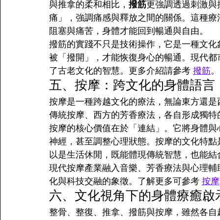
與推拿的柔和相比，
撥筋
更強調透過刺激與
痛」，強調痛感與釋放之間的關係。這種療
阻塞與痛苦，身體才能回到暢通與自由。
撥筋的實踐不只是技術操作，它是一種文化
被「撥開」，才能恢復身心的暢通。現代都
了古老文化的智慧。更多介紹請參考 
撥筋
。
五、按摩：跨文化的身體語言
按摩是一種跨越文化的療法，無論東方還是
傳統按摩、西方的芳香療法，各自形成獨特
按摩的核心價值在於「連結」。它將身體與
神經，甚至調整心理狀態。按摩的文化特點
以是生活休閒，既能體現傳統智慧，也能結
現代按摩產業融入音樂、芳香療法與心理輔
化與科技交融的象徵。了解更多可參考 
按摩
六、文化視角下的身體療癒啟
整骨、整復、推拿、撥筋與按摩，雖然各自